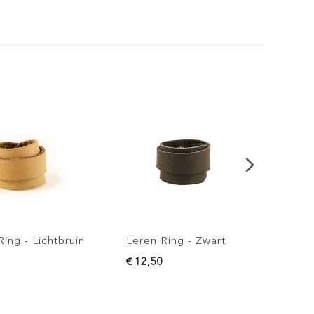
ng - Lichtbruin
Leren Ring - Zwart
Leren 
€ 12,50
€ 12,5