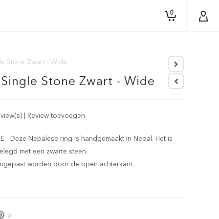
0
le Stone Zwart - Wide
 Single Stone Zwart - Wide
eview(s)
|
Review toevoegen
 Deze Nepalese ring is handgemaakt in Nepal. Het is
elegd met een zwarte steen.
angepast worden door de open achterkant.
0