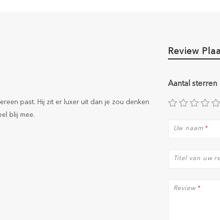
Review Pla
Aantal sterren
reen past. Hij zit er luxer uit dan je zou denken
el blij mee.
Uw naam
*
Titel van uw r
Review
*