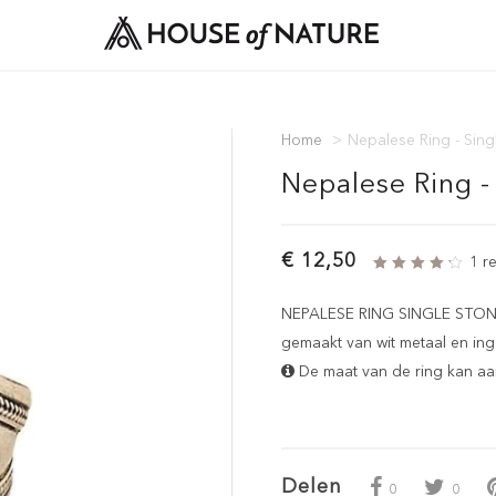
Home
>
Nepalese Ring - Sing
Nepalese Ring -
€ 12,50
1 r
NEPALESE RING SINGLE STONE -
gemaakt van wit metaal en ing
De maat van de ring kan a
Delen
0
0