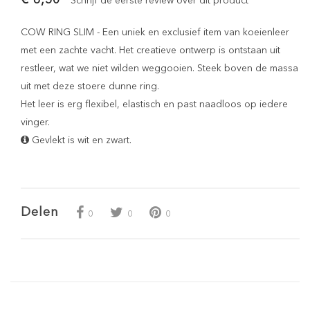
Schrijf de eerste review over dit product
COW RING SLIM - Een uniek en exclusief item van koeienleer
met een zachte vacht. Het creatieve ontwerp is ontstaan uit
restleer, wat we niet wilden weggooien. Steek boven de massa
uit met deze stoere dunne ring.
Het leer is erg flexibel, elastisch en past naadloos op iedere
vinger.
Gevlekt is wit en zwart.
Delen
0
0
0