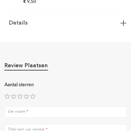
€ 9,50
€ 6,50
Details
Review Plaatsen
Aantal sterren
Uw naam
*
Titel van uw review
*