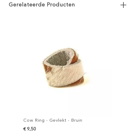
Gerelateerde Producten
Cow Ring - Gevlekt - Bruin
C
€ 9,50
€