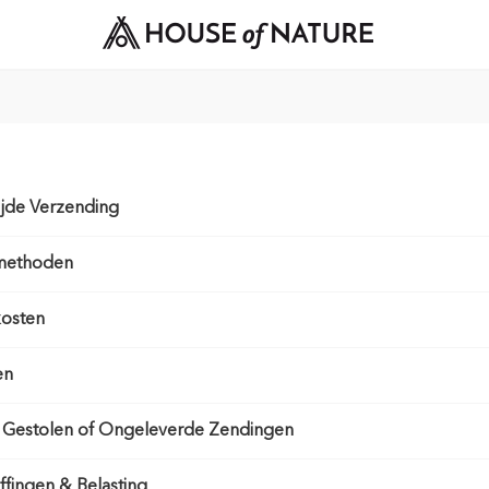
jde Verzending
methoden
osten
en
, Gestolen of Ongeleverde Zendingen
fingen & Belasting