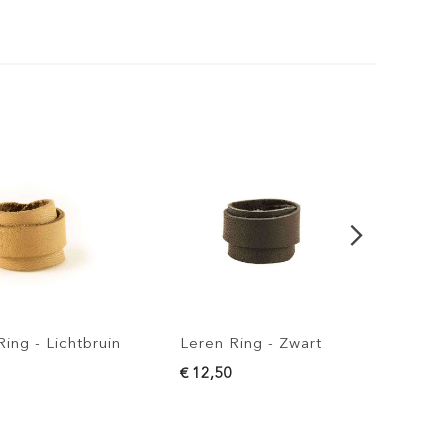
 - Lichtbruin
Leren Ring - Zwart
Leren R
€ 12,50
€ 12,50