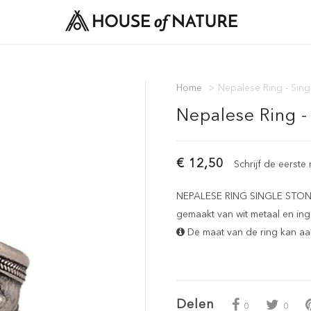
Home
>
Nepalese Ring - Sin
Nepalese Ring -
€ 12,50
Schrijf de eerste
NEPALESE RING SINGLE STONE -
gemaakt van wit metaal en in
De maat van de ring kan a
Delen
0
0