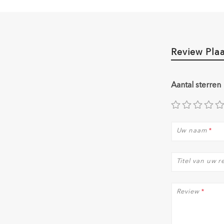
Review Pla
Aantal sterren
Uw naam
*
Titel van uw r
Review
*