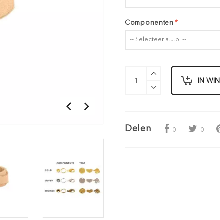
Componenten
*
-- Selecteer a.u.b. --
IN WI
Delen
0
0