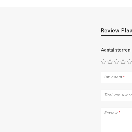
Review Pla
Aantal sterren
Uw naam
*
Titel van uw r
Review
*