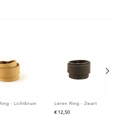
 Lichtbruin
Leren Ring - Zwart
Leren Ring
€ 12,50
€ 12,50