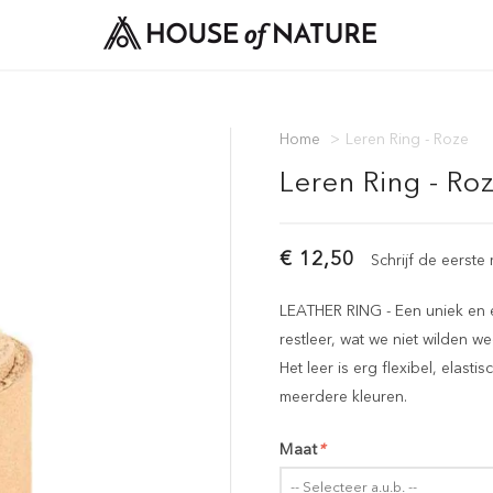
Home
>
Leren Ring - Roze
Leren Ring - Ro
€ 12,50
Schrijf de eerste
LEATHER RING - Een uniek en ex
restleer, wat we niet wilden 
Het leer is erg flexibel, elast
meerdere kleuren.
Maat
*
-- Selecteer a.u.b. --