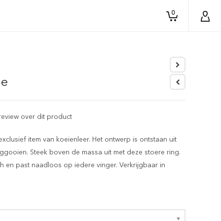
0
ze
 review over dit product
clusief item van koeienleer. Het ontwerp is ontstaan uit
weggooien. Steek boven de massa uit met deze stoere ring.
isch en past naadloos op iedere vinger. Verkrijgbaar in