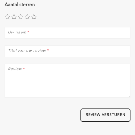
Aantal sterren
Uw naam
*
Titel van uw review
*
Review
*
REVIEW VERSTUREN