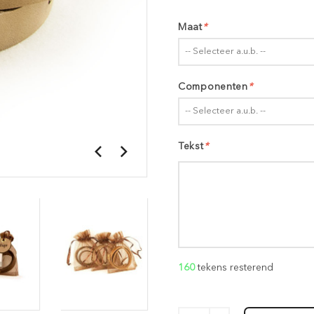
Maat
*
-- Selecteer a.u.b. --
Componenten
*
-- Selecteer a.u.b. --
Tekst
*
160
tekens resterend