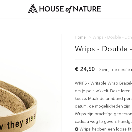
Home
>
Wrips - Double - Lich
Wrips - Double -
€ 24,50
Schrijf de eerste
WRIPS - Writable Wrap Bracel
om je pols wikkelt. Deze lere
keuze. Maak de armband persoon
datum, de mogelijkheden zijn
Wrips zijn prachtige geperso
cadeau weg te geven. Handgema
Wrips hebben een loose fit 