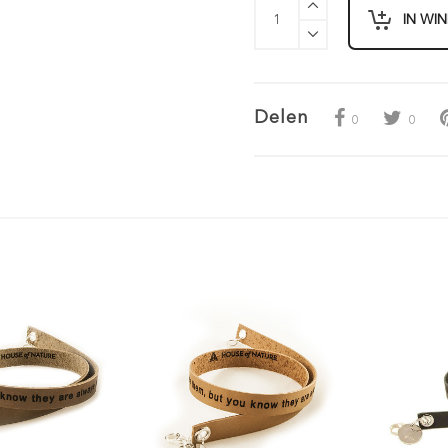
IN WI
Delen
0
0