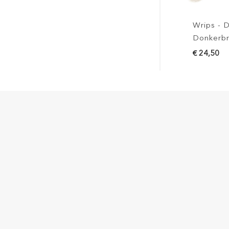
Wrips - Double -
Donkerbruin
€ 24,50