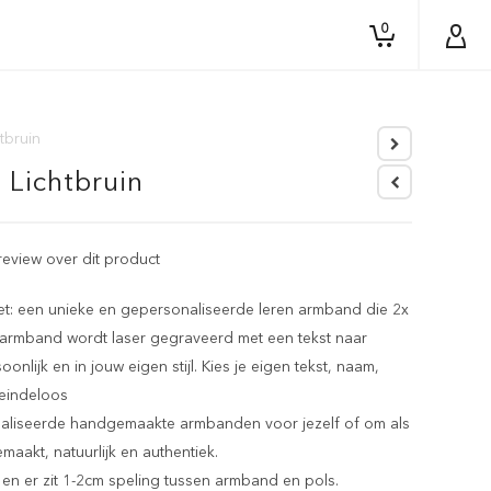
0
tbruin
 Lichtbruin
 review over dit product
et: een unieke en gepersonaliseerde leren armband die 2x
n armband wordt laser gegraveerd met een tekst naar
lijk en in jouw eigen stijl. Kies je eigen tekst, naam,
 eindeloos
naliseerde handgemaakte armbanden voor jezelf of om als
akt, natuurlijk en authentiek.
en er zit 1-2cm speling tussen armband en pols.