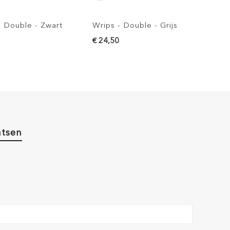
t
Wrips - Double - Grijs
Wrips - Double - Wi
€ 24,50
€ 24,50
atsen