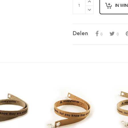
IN WI
Delen
0
0