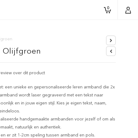
0
jfgroen
 Olijfgroen
 review over dit product
et: een unieke en gepersonaliseerde leren armband die 2x
n armband wordt laser gegraveerd met een tekst naar
lijk en in jouw eigen stijl. Kies je eigen tekst, naam,
eindeloos.
naliseerde handgemaakte armbanden voor jezelf of om als
akt, natuurlijk en authentiek.
en er zit 1-2cm speling tussen armband en pols.