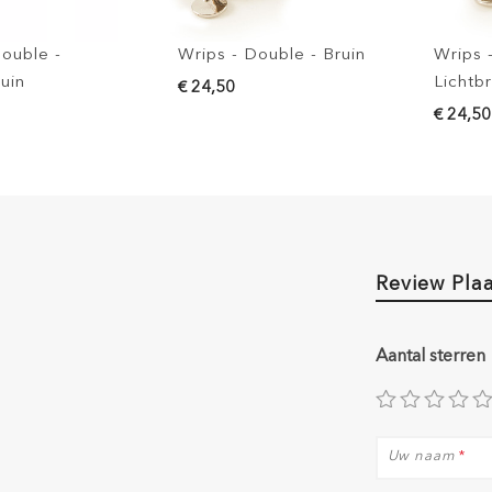
Wrips - Double - Bruin
Wrips - Double -
Lichtbruin
€ 24,50
€ 24,50
Review Pla
Aantal sterren
Uw naam
*