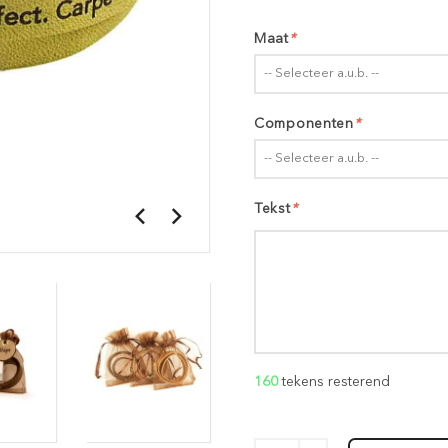
Maat
*
-- Selecteer a.u.b. --
Componenten
*
-- Selecteer a.u.b. --
Tekst
*
160
tekens resterend