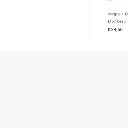
Wrips - Double -
Donkerbruin
€ 24,50