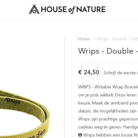
Home
>
Wrips - Double - Oli
Wrips - Double -
€ 24,50
Schrijf de eerste
WRIPS - Writable Wrap Bracel
om je pols wikkelt. Deze lere
keuze. Maak de armband persoon
datum, de mogelijkheden zijn 
Wrips zijn prachtige geperso
cadeau weg te geven. Handgema
Wrips hebben een loose fit 