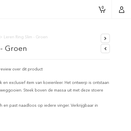
0
>
Leren Ring Slim - Groen
 - Groen
 review over dit product
 en exclusief item van koeienleer. Het ontwerp is ontstaan
den weggooien. Steek boven de massa uit met deze stoere
isch en past naadloos op iedere vinger. Verkrijgbaar in