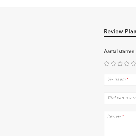
Review Pla
Aantal sterren
Uw naam
*
Titel van uw r
Review
*