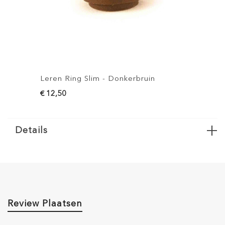
Leren Ring Slim - Donkerbruin
Leren Rin
€ 12,50
€ 12,50
Details
Review Plaatsen