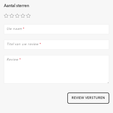
Aantal sterren
Uw naam
*
Titel van uw review
*
Review
*
REVIEW VERSTUREN