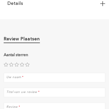
Details
Review Plaatsen
Aantal sterren
Uw naam
*
Titel van uw review
*
Review
*