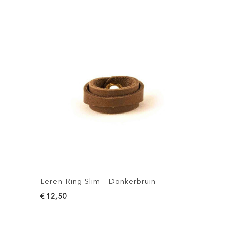
Leren Ring Slim - Donkerbruin
L
€ 12,50
€