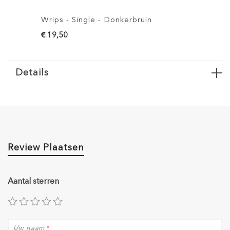
- Single - Donkerbruin
Wrips - Single - Br
0
€ 19,50
Details
Review Plaatsen
Aantal sterren
Uw naam
*