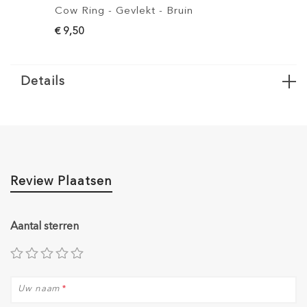
Cow Ring - Gevlekt - Bruin
Cow Ring 
€ 9,50
€ 6,50
Details
Review Plaatsen
Aantal sterren
Uw naam
*