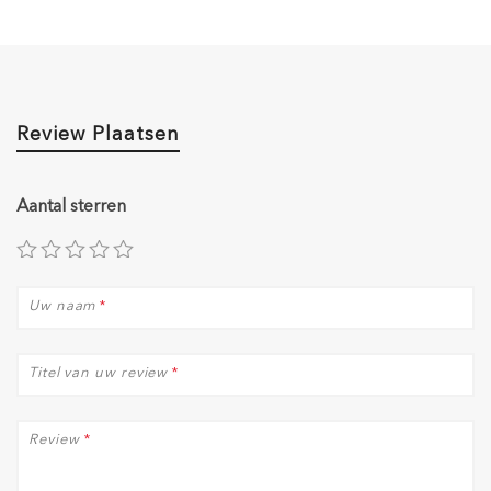
Review Plaatsen
Aantal sterren
Uw naam
*
Titel van uw review
*
Review
*