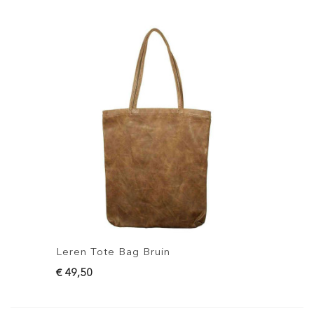
Leren Tote Bag Bruin
L
€ 49,50
€