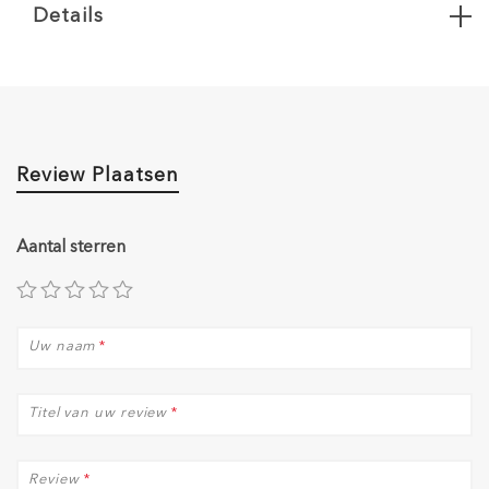
Details
Review Plaatsen
Aantal sterren
Uw naam
*
Titel van uw review
*
Review
*