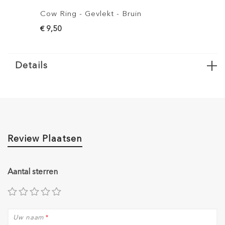
Cow Ring - Gevlekt - Bruin
Cow Ring Sl
€ 9,50
€ 6,50
Details
Review Plaatsen
Aantal sterren
Uw naam
*