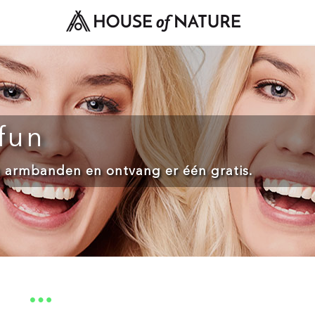
fun
ps armbanden en ontvang er één gratis.