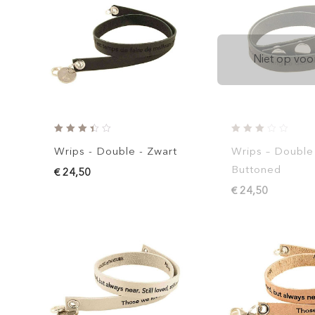
Niet op voo
Wrips - Double - Zwart
Wrips – Double
Buttoned
€ 24,50
€ 24,50