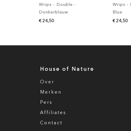
Wrips - Double -
Wrips -
Donkerblauw
Blue
€ 24,50
€ 24,50
House of Nature
Over
Merken
Pers
Affiliates
Contact