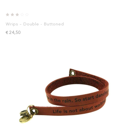
Wrips – Double - Buttoned
€ 24,50