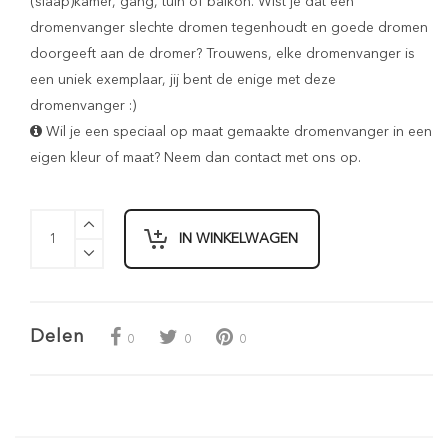
(slaap)kamer, gang, tuin of balkon. Wist je dat een
dromenvanger slechte dromen tegenhoudt en goede dromen
doorgeeft aan de dromer? Trouwens, elke dromenvanger is
een uniek exemplaar, jij bent de enige met deze
dromenvanger :)
Wil je een speciaal op maat gemaakte dromenvanger in een
eigen kleur of maat? Neem dan
contact
met ons op.
IN WINKELWAGEN
Delen
0
0
0