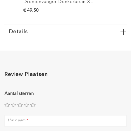
Dromenvanger Donkerbruin XL
Drome
€ 49,50
€ 49,5
Details
Review Plaatsen
Aantal sterren
Uw naam
*