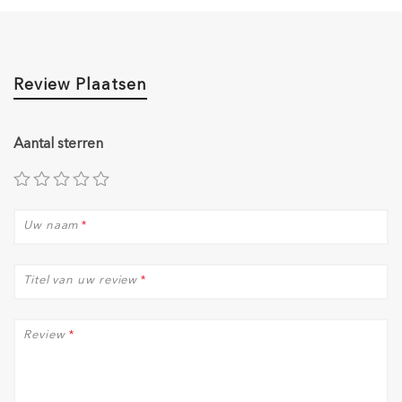
Review Plaatsen
Aantal sterren
Uw naam
*
Titel van uw review
*
Review
*