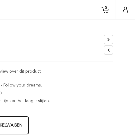
0
eview over dit product
 Follow your dreams.
).
ijd kan het laagje slijten.
NKELWAGEN