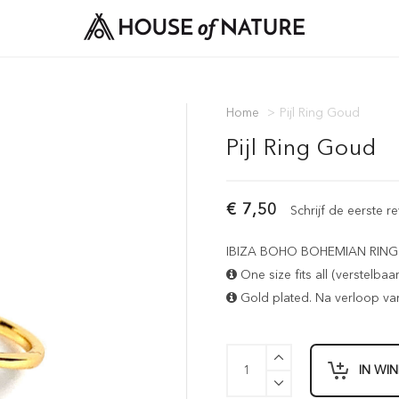
Home
>
Pijl Ring Goud
Pijl Ring Goud
€ 7,50
Schrijf de eerste r
IBIZA BOHO BOHEMIAN RING -
One size fits all (verstelbaar
Gold plated. Na verloop van t
IN WI